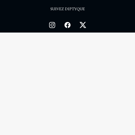
SUIVEZ DIPTYQUE
ITIONS
CONNAISSANCES INTERNES
POLITIQUE DE CONFIDENTIA
BESOIN D’AIDE ?
Du lundi au vendredi de 10h00 à 19h00 et le samedi de 10h00 à 17h00
( Hors jours féri
Paiement sécurisé